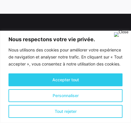
A
A
l
l
t
t
e
e
r
r
n
n
Nous respectons votre vie privée.
a
a
Nous utilisons des cookies pour améliorer votre expérience
t
t
de navigation et analyser notre trafic. En cliquant sur « Tout
i
i
Activités & Services
v
v
accepter », vous consentez à notre utilisation des cookies.
e
e
Optimisation financière
:
:
Accepter tout
Optimisation Organisationnelle
Optimisation de la Productivité
Personnaliser
Coordonnées
Tout rejeter
CyaCo SRL
Cynthia Emontspool
Rue de Kierberg 16, B-
4880 AUBEL
Num. d'entreprise BE1005.030.361