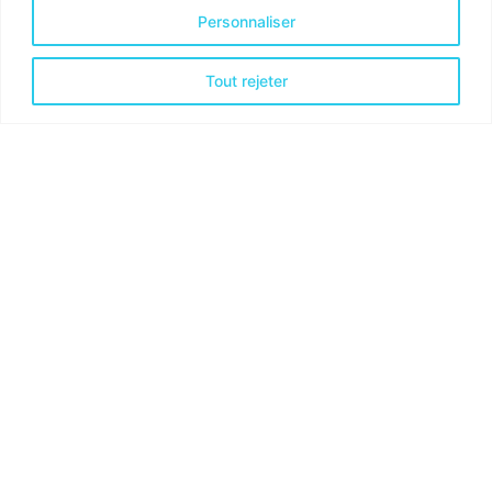
Personnaliser
Tout rejeter
CAS CONCRETS
Cas concrets
d’optimisation
organisationnelle
réalisés par CyaCo