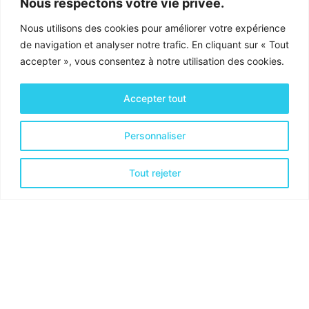
Nous respectons votre vie privée.
Nous utilisons des cookies pour améliorer votre expérience
de navigation et analyser notre trafic. En cliquant sur « Tout
accepter », vous consentez à notre utilisation des cookies.
Accepter tout
Personnaliser
Activités & Services
Tout rejeter
Optimisation financière
Optimisation Organisationnelle
Optimisation de la Productivité
Coordonnées
CyaCo SRL
Cynthia Emontspool
Rue de Kierberg 16, B-
4880 AUBEL
Num. d'entreprise BE1005.030.361