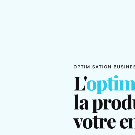
OPTIMISATION BUSINE
L'
optim
la prod
votre e