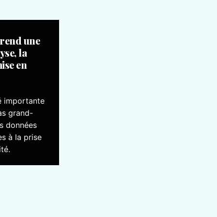
prend une
yse, la
mise en
té importante
pas grand-
es données
s à la prise
té.