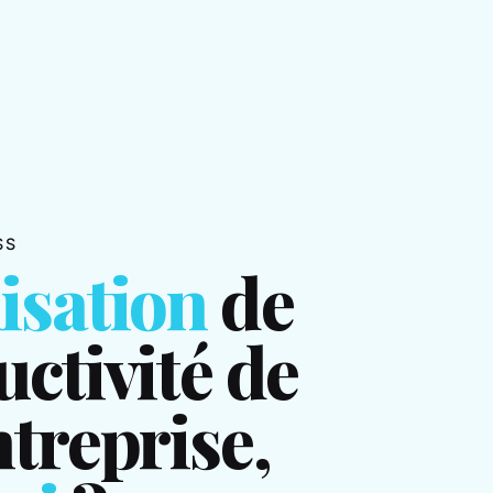
SS
isation
de
uctivité de
ntreprise,