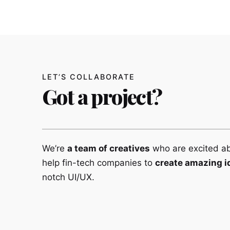
LET’S COLLABORATE
Got a project?
We’re
a team of creatives
who are excited a
help fin-tech companies to
create amazing i
notch UI/UX.