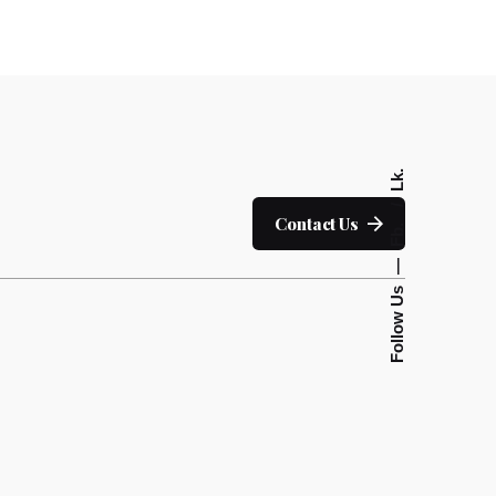
Lk.
Contact Us
Fb.
—
Follow Us