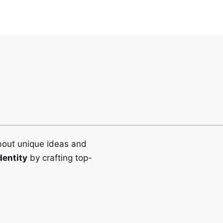
bout unique ideas and
dentity
by crafting top-