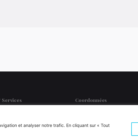
& Services
Coordonnées
on financière
CyaCo SRL
Cynthia Emontspool
on Organisationnelle
igation et analyser notre trafic. En cliquant sur « Tout
Rue de Kierberg 16, B-488
on de la Productivité