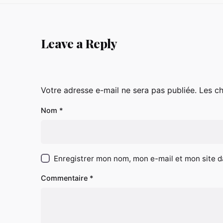
Leave a Reply
Votre adresse e-mail ne sera pas publiée.
Les c
A
A
l
l
Nom
*
t
t
e
e
r
r
n
n
Enregistrer mon nom, mon e-mail et mon site 
a
a
t
t
Commentaire
*
i
i
v
v
e
e
:
: