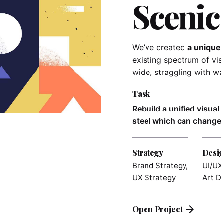
Scenic
We’ve created
a unique
existing spectrum of vi
wide,
straggling
with wa
Task
Rebuild a unified visua
steel which can change 
Strategy
Desi
Brand Strategy,
UI/UX
UX Strategy
Art D
Open Project