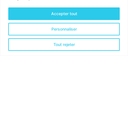
Accepter tout
Personnaliser
Tout rejeter
Activités & Services
Optimisation financière
Optimisation Organisationnelle
Optimisation de la Productivité
Coordonnées
CyaCo SRL
Cynthia Emontspool
Rue de Kierberg 16, B-
4880 AUBEL
Num. d'entreprise BE1005.030.361