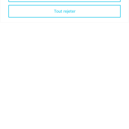
68
%
Tout rejeter
Website & Mobile App Design
Activités & Services
Optimisation financière
Optimisation Organisationnelle